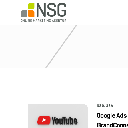
NSG
,
SEA
Google Ads
BrandConn