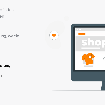
pfinden,
ren
rung, weckt
-
ierung
h