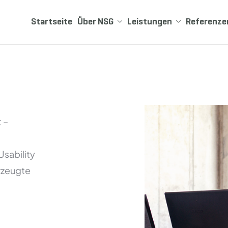
Startseite
Über NSG
Leistungen
Referenze
 –
Usability
erzeugte