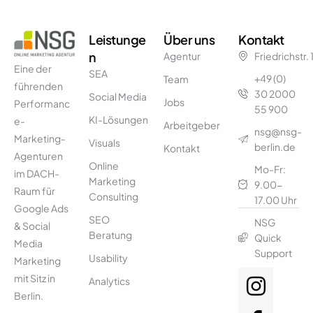
Leistunge
Über uns
Kontakt
n
Agentur
Friedrichstr.
Eine der
SEA
+49 (0)
Team
führenden
30 2000
Social Media
Jobs
Performanc
55 900
KI-Lösungen
e-
Arbeitgeber
nsg@nsg-
Marketing-
Visuals
berlin.de
Kontakt
Agenturen
Online
Mo-Fr:
im DACH-
Marketing
9.00-
Raum für
Consulting
17.00 Uhr
Google Ads
SEO
NSG
& Social
Beratung
Quick
Media
Support
Usability
Marketing
mit Sitz in
Analytics
Berlin.