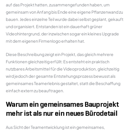
auf das Projekt hatten, zusammengefunden haben, um
gemeinsam von Anfang bis Ende eine eigene Pflanzenwand zu
bauen. Jedes einzelne Teil wurde dabei selbst geplant, gekauft
und organisiert. Entstanden ist ein dauerhaft grüner
Videohintergrund, der inzwischen sogar ein kleines Upgrade
mit dem eigenen Firmenlogo erhalten hat.
Diese Beschreibung zeigt ein Projekt, das gleich mehrere
Funktionen gleichzeitig erfüllt: Es entsteht ein praktisch
nutzbares Arbeitsmittel für die Videoproduktion, gleichzeitig
wird jedoch der gesamte Entstehungsprozess bewusst als
gemeinsames Teamerlebnis gestaltet, statt die Beschaffung
einfach extern zu beauftragen.
Warum ein gemeinsames Bauprojekt
mehr ist als nur ein neues Bürodetail
Aus Sicht der Teamentwicklung ist ein gemeinsames,