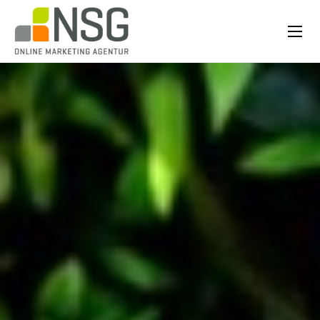
Startseite
Über NSG
Leistungen
Referenzen
Erfolgsgeschichten
Blog
Kontakt