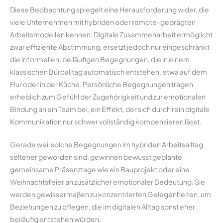
Diese Beobachtung spiegelt eine Herausforderung wider, die
viele Unternehmen mit hybriden oder remote-geprägten
Arbeitsmodellen kennen: Digitale Zusammenarbeit ermöglicht
zwar effiziente Abstimmung, ersetzt jedoch nur eingeschränkt
die informellen, beiläufigen Begegnungen, die in einem
klassischen Büroalltag automatisch entstehen, etwa auf dem
Flur oder in der Küche. Persönliche Begegnungen tragen
erheblich zum Gefühl der Zugehörigkeit und zur emotionalen
Bindung an ein Team bei, ein Effekt, der sich durch rein digitale
Kommunikation nur schwer vollständig kompensieren lässt.
Gerade weil solche Begegnungen im hybriden Arbeitsalltag
seltener geworden sind, gewinnen bewusst geplante
gemeinsame Präsenztage wie ein Bauprojekt oder eine
Weihnachtsfeier an zusätzlicher emotionaler Bedeutung. Sie
werden gewissermaßen zu konzentrierten Gelegenheiten, um
Beziehungen zu pflegen, die im digitalen Alltag sonst eher
beiläufig entstehen würden.