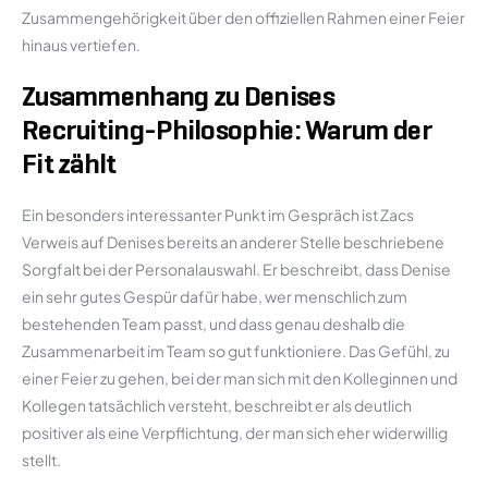
Zusammengehörigkeit über den offiziellen Rahmen einer Feier
hinaus vertiefen.
Zusammenhang zu Denises
Recruiting-Philosophie: Warum der
Fit zählt
Ein besonders interessanter Punkt im Gespräch ist Zacs
Verweis auf Denises bereits an anderer Stelle beschriebene
Sorgfalt bei der Personalauswahl. Er beschreibt, dass Denise
ein sehr gutes Gespür dafür habe, wer menschlich zum
bestehenden Team passt, und dass genau deshalb die
Zusammenarbeit im Team so gut funktioniere. Das Gefühl, zu
einer Feier zu gehen, bei der man sich mit den Kolleginnen und
Kollegen tatsächlich versteht, beschreibt er als deutlich
positiver als eine Verpflichtung, der man sich eher widerwillig
stellt.