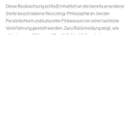
Diese Beobachtung schließt inhaltlich an die bereits an anderer
Stelle beschriebene Recruiting-Philosophie an, bei der
Persönlichkeit und kultureller Fit bewusst vor reine fachliche
Vorerfahrung gestellt werden. Zacs Rückmeldung zeigt, wie
sich eine sorgfältige, auf Persönlichkeit fokussierte
Personalauswahl langfristig auf die tatsächliche Stimmung und
den Zusammenhalt im Team auswirken kann: Wenn Menschen
mit ähnlichen grundlegenden Werten und einer guten
menschlichen Passung zusammenarbeiten, wird auch ein
gemeinsames Firmenevent eher als Bereicherung denn als
lästige Pflichtveranstaltung wahrgenommen.
Warum solche Videos auch nach außen
wirken
Über die reine interne Wirkung hinaus lohnt sich ein Blick
darauf, warum NSG solche Einblicke bewusst auch öffentlich
über den eigenen YouTube-Kanal teilt. Ein Video über den