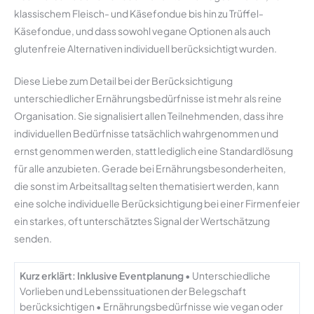
klassischem Fleisch- und Käsefondue bis hin zu Trüffel-
Käsefondue, und dass sowohl vegane Optionen als auch
glutenfreie Alternativen individuell berücksichtigt wurden.
Diese Liebe zum Detail bei der Berücksichtigung
unterschiedlicher Ernährungsbedürfnisse ist mehr als reine
Organisation. Sie signalisiert allen Teilnehmenden, dass ihre
individuellen Bedürfnisse tatsächlich wahrgenommen und
ernst genommen werden, statt lediglich eine Standardlösung
für alle anzubieten. Gerade bei Ernährungsbesonderheiten,
die sonst im Arbeitsalltag selten thematisiert werden, kann
eine solche individuelle Berücksichtigung bei einer Firmenfeier
ein starkes, oft unterschätztes Signal der Wertschätzung
senden.
Kurz erklärt: Inklusive Eventplanung
• Unterschiedliche
Vorlieben und Lebenssituationen der Belegschaft
berücksichtigen • Ernährungsbedürfnisse wie vegan oder