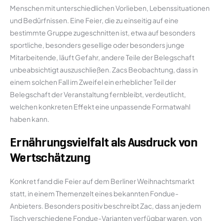
Menschen mit unterschiedlichen Vorlieben, Lebenssituationen
und Bedürfnissen. Eine Feier, die zu einseitig auf eine
bestimmte Gruppe zugeschnitten ist, etwa auf besonders
sportliche, besonders gesellige oder besonders junge
Mitarbeitende, läuft Gefahr, andere Teile der Belegschaft
unbeabsichtigt auszuschließen. Zacs Beobachtung, dass in
einem solchen Fall im Zweifel ein erheblicher Teil der
Belegschaft der Veranstaltung fernbleibt, verdeutlicht,
welchen konkreten Effekt eine unpassende Formatwahl
haben kann.
Ernährungsvielfalt als Ausdruck von
Wertschätzung
Konkret fand die Feier auf dem Berliner Weihnachtsmarkt
statt, in einem Themenzelt eines bekannten Fondue-
Anbieters. Besonders positiv beschreibt Zac, dass an jedem
Tisch verschiedene Fondue-Varianten verfügbar waren, von