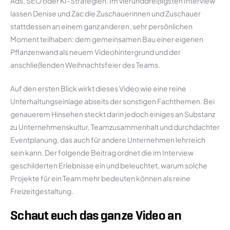
Ads, SEO oder KI-Strategien. Im vierunddreißigsten Interview
lassen Denise und Zac die Zuschauerinnen und Zuschauer
stattdessen an einem ganz anderen, sehr persönlichen
Moment teilhaben: dem gemeinsamen Bau einer eigenen
Pflanzenwand als neuem Videohintergrund und der
anschließenden Weihnachtsfeier des Teams.
Auf den ersten Blick wirkt dieses Video wie eine reine
Unterhaltungseinlage abseits der sonstigen Fachthemen. Bei
genauerem Hinsehen steckt darin jedoch einiges an Substanz
zu Unternehmenskultur, Teamzusammenhalt und durchdachter
Eventplanung, das auch für andere Unternehmen lehrreich
sein kann. Der folgende Beitrag ordnet die im Interview
geschilderten Erlebnisse ein und beleuchtet, warum solche
Projekte für ein Team mehr bedeuten können als reine
Freizeitgestaltung.
Schaut euch das ganze Video an