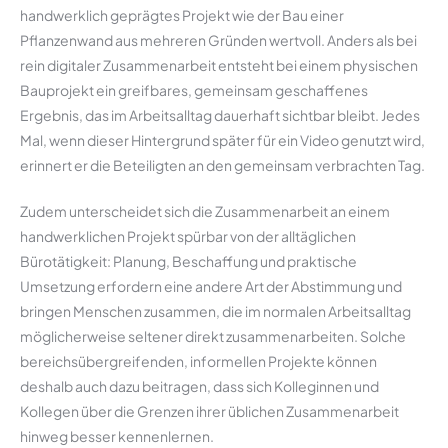
handwerklich geprägtes Projekt wie der Bau einer
Pflanzenwand aus mehreren Gründen wertvoll. Anders als bei
rein digitaler Zusammenarbeit entsteht bei einem physischen
Bauprojekt ein greifbares, gemeinsam geschaffenes
Ergebnis, das im Arbeitsalltag dauerhaft sichtbar bleibt. Jedes
Mal, wenn dieser Hintergrund später für ein Video genutzt wird,
erinnert er die Beteiligten an den gemeinsam verbrachten Tag.
Zudem unterscheidet sich die Zusammenarbeit an einem
handwerklichen Projekt spürbar von der alltäglichen
Bürotätigkeit: Planung, Beschaffung und praktische
Umsetzung erfordern eine andere Art der Abstimmung und
bringen Menschen zusammen, die im normalen Arbeitsalltag
möglicherweise seltener direkt zusammenarbeiten. Solche
bereichsübergreifenden, informellen Projekte können
deshalb auch dazu beitragen, dass sich Kolleginnen und
Kollegen über die Grenzen ihrer üblichen Zusammenarbeit
hinweg besser kennenlernen.