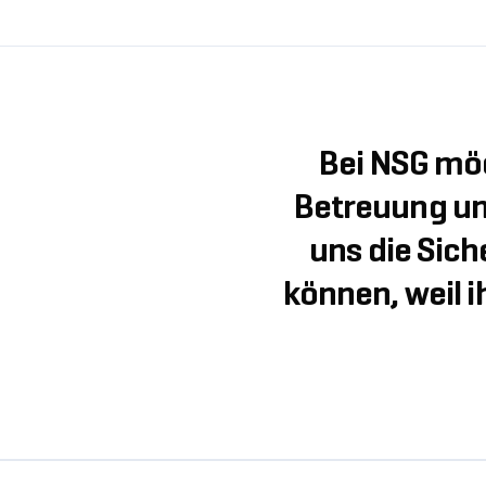
Bei NSG möc
Betreuung un
uns die Sic
können, weil i