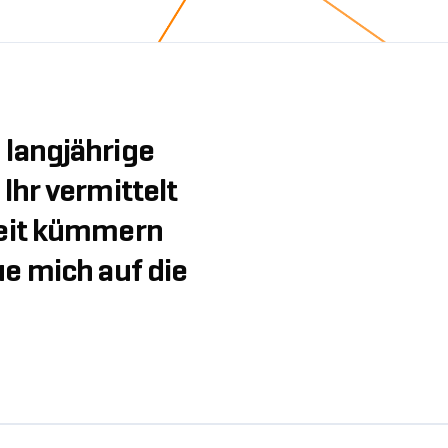
 langjährige
hr vermittelt
beit kümmern
ue mich auf die