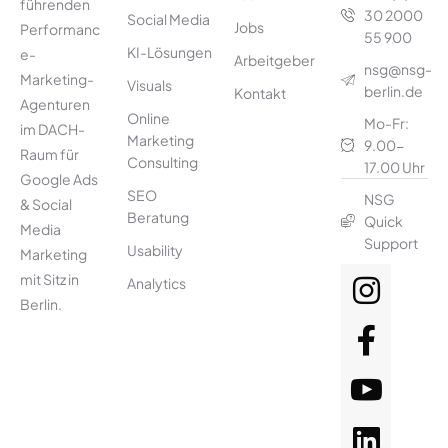
führenden
30 2000
Social Media
Jobs
Performanc
55 900
KI-Lösungen
e-
Arbeitgeber
nsg@nsg-
Marketing-
Visuals
berlin.de
Kontakt
Agenturen
Online
Mo-Fr:
im DACH-
Marketing
9.00-
Raum für
Consulting
17.00 Uhr
Google Ads
SEO
NSG
& Social
Beratung
Quick
Media
Support
Usability
Marketing
mit Sitz in
Analytics
Berlin.