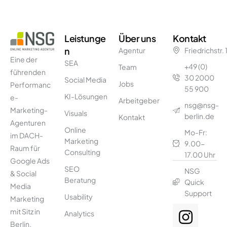
Leistunge
Über uns
Kontakt
n
Agentur
Friedrichstr.
Eine der
SEA
+49 (0)
Team
führenden
30 2000
Social Media
Jobs
Performanc
55 900
KI-Lösungen
e-
Arbeitgeber
nsg@nsg-
Marketing-
Visuals
berlin.de
Kontakt
Agenturen
Online
Mo-Fr:
im DACH-
Marketing
9.00-
Raum für
Consulting
17.00 Uhr
Google Ads
SEO
NSG
& Social
Beratung
Quick
Media
Support
Usability
Marketing
mit Sitz in
Analytics
Berlin.