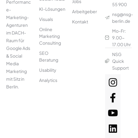
Jobs
Performanc
55 900
KI-Lösungen
e-
Arbeitgeber
nsg@nsg-
Marketing-
Visuals
berlin.de
Kontakt
Agenturen
Online
Mo-Fr:
im DACH-
Marketing
9.00-
Raum für
Consulting
17.00 Uhr
Google Ads
SEO
NSG
& Social
Beratung
Quick
Media
Support
Usability
Marketing
mit Sitz in
Analytics
Berlin.