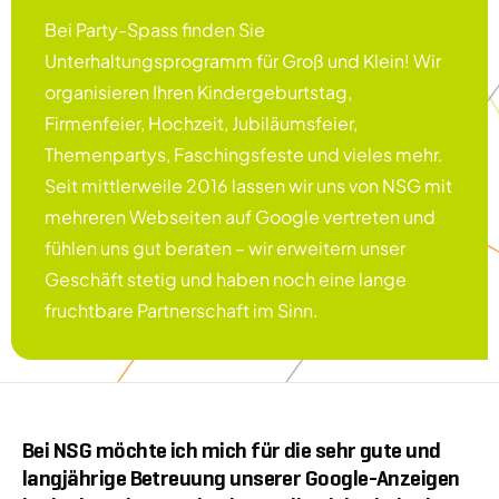
Bei Party-Spass finden Sie
Unterhaltungsprogramm für Groß und Klein! Wir
organisieren Ihren Kindergeburtstag,
Firmenfeier, Hochzeit, Jubiläumsfeier,
Themenpartys, Faschingsfeste und vieles mehr.
Seit mittlerweile 2016 lassen wir uns von NSG mit
mehreren Webseiten auf Google vertreten und
fühlen uns gut beraten – wir erweitern unser
Geschäft stetig und haben noch eine lange
fruchtbare Partnerschaft im Sinn.
Bei NSG möchte ich mich für die sehr gute und
langjährige Betreuung unserer Google-Anzeigen