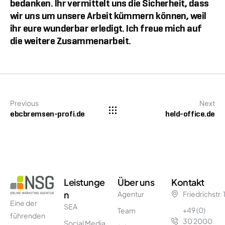
bedanken. Ihr vermittelt uns die Sicherheit, dass
wir uns um unsere Arbeit kümmern können, weil
ihr eure wunderbar erledigt. Ich freue mich auf
die weitere Zusammenarbeit.
Previous
Next
ebcbremsen-profi.de
held-office.de
Leistunge
Über uns
Kontakt
n
Agentur
Friedrichstr.
Eine der
SEA
+49 (0)
Team
führenden
30 2000
Social Media