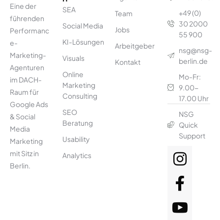
Eine der
SEA
+49 (0)
Team
führenden
30 2000
Social Media
Jobs
Performanc
55 900
KI-Lösungen
e-
Arbeitgeber
nsg@nsg-
Marketing-
Visuals
berlin.de
Kontakt
Agenturen
Online
Mo-Fr:
im DACH-
Marketing
9.00-
Raum für
Consulting
17.00 Uhr
Google Ads
SEO
NSG
& Social
Beratung
Quick
Media
Support
Usability
Marketing
mit Sitz in
Analytics
Berlin.